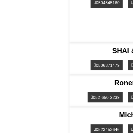
0504545160
SHAI 
0506371479
Rone
052-650-2239
Mic
0523453646